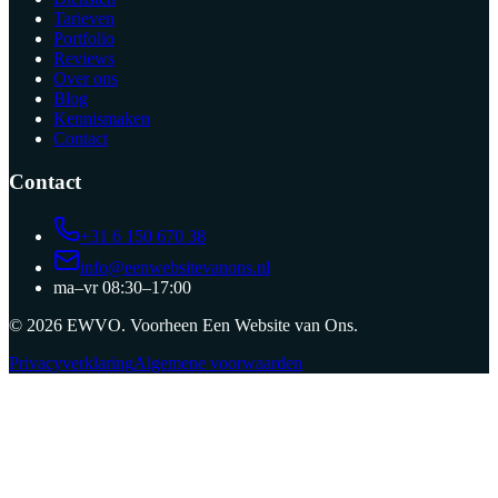
Tarieven
Portfolio
Reviews
Over ons
Blog
Kennismaken
Contact
Contact
+31 6 150 670 38
info@eenwebsitevanons.nl
ma–vr 08:30–17:00
©
2026
EWVO
. Voorheen
Een Website van Ons
.
Privacyverklaring
Algemene voorwaarden