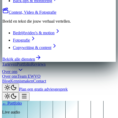
Back-ups & monitoring
Content, Video & Fotografie
Beeld en tekst die jouw verhaal vertellen.
Bedrijfsvideo's & motion
Fotografie
Copywriting & content
Bekijk alle diensten
Tarieven
Portfolio
Reviews
Over ons
Over ons
Team EWVO
Blog
Kennismaken
Contact
Plan een gratis adviesgesprek
← Portfolio
Live audio