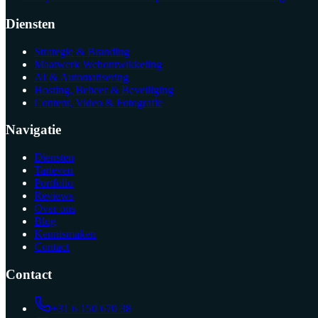
Diensten
Strategie & Branding
Maatwerk Webontwikkeling
AI & Automatisering
Hosting, Beheer & Beveiliging
Content, Video & Fotografie
Navigatie
Diensten
Tarieven
Portfolio
Reviews
Over ons
Blog
Kennismaken
Contact
Contact
+31 6 150 670 38