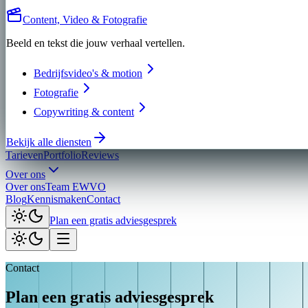
Content, Video & Fotografie
Beeld en tekst die jouw verhaal vertellen.
Bedrijfsvideo's & motion
Fotografie
Copywriting & content
Bekijk alle diensten
Tarieven
Portfolio
Reviews
Over ons
Over ons
Team EWVO
Blog
Kennismaken
Contact
Plan een gratis adviesgesprek
Contact
Plan een gratis adviesgesprek