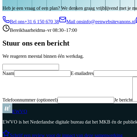
Heb je een vraag of een plan? We denken graag vrijblijvend met je m
Bel ons
+31 6 150 670 38
Mail ons
info@eenwebsitevanons.nl
Bereikbaarheid
ma–vr 08:30–17:00
Stuur ons een bericht
We reageren meestal binnen één werkdag.
Naam
E-mailadres
Telefoonnummer
(optioneel)
Je bericht
EWVO
EWVO is het Nederlandse digitale bureau dat het MKB én de publieke 
Schrijf een review voor de impact van deze samenwerking