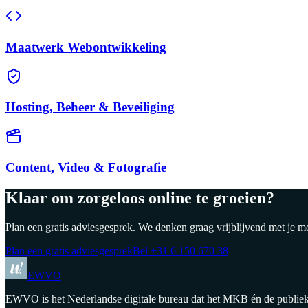
Maatwerk Webontwikkeling
Hosting, Beheer & Beveiliging
Content, Video & Fotografie
Klaar om zorgeloos online te groeien?
Plan een gratis adviesgesprek. We denken graag vrijblijvend met je m
Plan een gratis adviesgesprek
Bel
+31 6 150 670 38
EWVO
EWVO is het Nederlandse digitale bureau dat het MKB én de publieke 