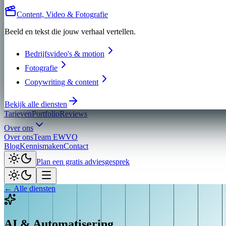
Content, Video & Fotografie
Beeld en tekst die jouw verhaal vertellen.
Bedrijfsvideo's & motion
Fotografie
Copywriting & content
Bekijk alle diensten
Tarieven
Portfolio
Reviews
Over ons
Over ons
Team EWVO
Blog
Kennismaken
Contact
Plan een gratis adviesgesprek
← Alle diensten
AI & Automatisering