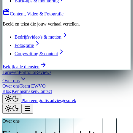
Back-ups & monitoring
Content, Video & Fotografie
Beeld en tekst die jouw verhaal vertellen.
Bedrijfsvideo's & motion
Fotografie
Copywriting & content
Bekijk alle diensten
Tarieven
Portfolio
Reviews
Over ons
Over ons
Team EWVO
Blog
Kennismaken
Contact
Plan een gratis adviesgesprek
Over ons