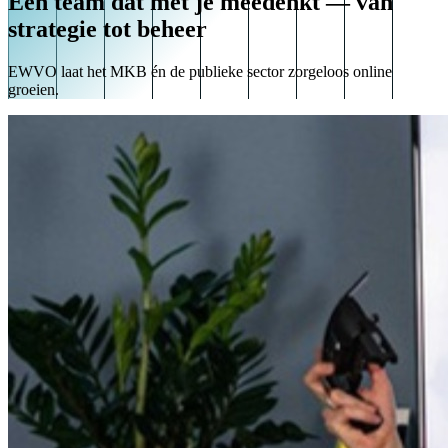
Eén team dat met je meedenkt — van
strategie tot beheer
EWVO laat het MKB én de publieke sector zorgeloos online
groeien.