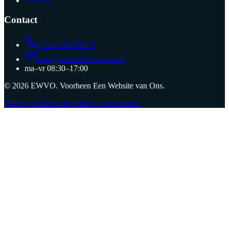
Contact
Contact
+31 6 150 670 38
info@eenwebsitevanons.nl
ma–vr 08:30–17:00
©
2026
EWVO
. Voorheen
Een Website van Ons
.
Privacyverklaring
Algemene voorwaarden