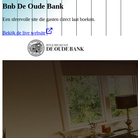
Bnb De Oude Bank
Een sfeervolle site die gasten direct laat boeken.
Bekijk de live website