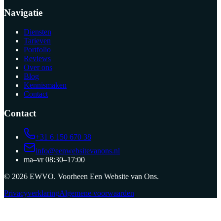
Navigatie
Diensten
Tarieven
Portfolio
Reviews
Over ons
Blog
Kennismaken
Contact
Contact
+31 6 150 670 38
info@eenwebsitevanons.nl
ma–vr 08:30–17:00
©
2026
EWVO
. Voorheen
Een Website van Ons
.
Privacyverklaring
Algemene voorwaarden