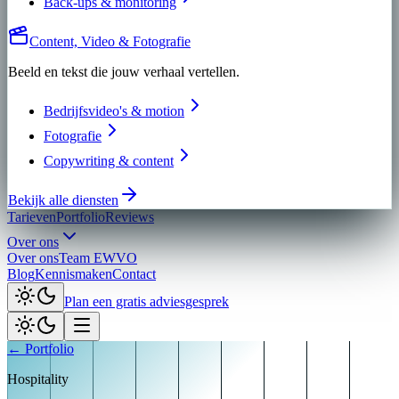
Back-ups & monitoring
Content, Video & Fotografie
Beeld en tekst die jouw verhaal vertellen.
Bedrijfsvideo's & motion
Fotografie
Copywriting & content
Bekijk alle diensten
Tarieven
Portfolio
Reviews
Over ons
Over ons
Team EWVO
Blog
Kennismaken
Contact
Plan een gratis adviesgesprek
← Portfolio
Hospitality