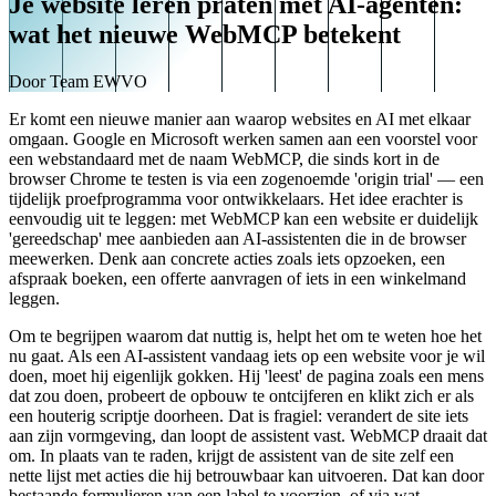
Je website leren praten met AI-agenten:
wat het nieuwe WebMCP betekent
Door
Team EWVO
Er komt een nieuwe manier aan waarop websites en AI met elkaar
omgaan. Google en Microsoft werken samen aan een voorstel voor
een webstandaard met de naam WebMCP, die sinds kort in de
browser Chrome te testen is via een zogenoemde 'origin trial' — een
tijdelijk proefprogramma voor ontwikkelaars. Het idee erachter is
eenvoudig uit te leggen: met WebMCP kan een website er duidelijk
'gereedschap' mee aanbieden aan AI-assistenten die in de browser
meewerken. Denk aan concrete acties zoals iets opzoeken, een
afspraak boeken, een offerte aanvragen of iets in een winkelmand
leggen.
Om te begrijpen waarom dat nuttig is, helpt het om te weten hoe het
nu gaat. Als een AI-assistent vandaag iets op een website voor je wil
doen, moet hij eigenlijk gokken. Hij 'leest' de pagina zoals een mens
dat zou doen, probeert de opbouw te ontcijferen en klikt zich er als
een houterig scriptje doorheen. Dat is fragiel: verandert de site iets
aan zijn vormgeving, dan loopt de assistent vast. WebMCP draait dat
om. In plaats van te raden, krijgt de assistent van de site zelf een
nette lijst met acties die hij betrouwbaar kan uitvoeren. Dat kan door
bestaande formulieren van een label te voorzien, of via wat