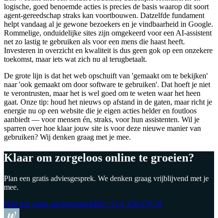
logische, goed benoemde acties is precies de basis waarop dit soort
agent-gereedschap straks kan voortbouwen. Datzelfde fundament
helpt vandaag al je gewone bezoekers en je vindbaarheid in Google.
Rommelige, onduidelijke sites zijn omgekeerd voor een AI-assistent
net zo lastig te gebruiken als voor een mens die haast heeft.
Investeren in overzicht en kwaliteit is dus geen gok op een onzekere
toekomst, maar iets wat zich nu al terugbetaalt.
De grote lijn is dat het web opschuift van 'gemaakt om te bekijken'
naar 'ook gemaakt om door software te gebruiken'. Dat hoeft je niet
te verontrusten, maar het is wel goed om te weten waar het heen
gaat. Onze tip: houd het nieuws op afstand in de gaten, maar richt je
energie nu op een website die je eigen acties helder en foutloos
aanbiedt — voor mensen én, straks, voor hun assistenten. Wil je
sparren over hoe klaar jouw site is voor deze nieuwe manier van
gebruiken? Wij denken graag met je mee.
Klaar om zorgeloos online te groeien?
Plan een gratis adviesgesprek. We denken graag vrijblijvend met je
mee.
Plan een gratis adviesgesprek
Bel
+31 6 150 670 38