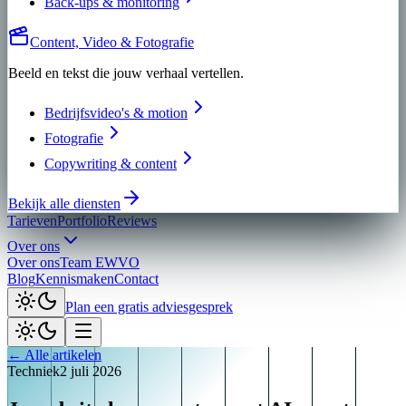
Back-ups & monitoring
Content, Video & Fotografie
Beeld en tekst die jouw verhaal vertellen.
Bedrijfsvideo's & motion
Fotografie
Copywriting & content
Bekijk alle diensten
Tarieven
Portfolio
Reviews
Over ons
Over ons
Team EWVO
Blog
Kennismaken
Contact
Plan een gratis adviesgesprek
← Alle artikelen
Techniek
2 juli 2026