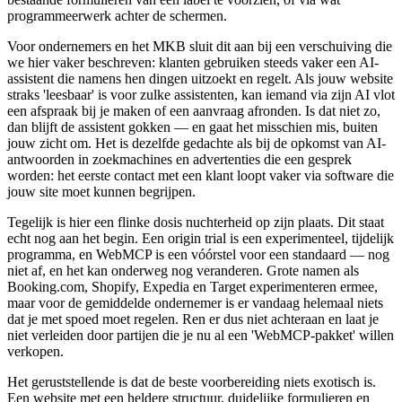
programmeerwerk achter de schermen.
Voor ondernemers en het MKB sluit dit aan bij een verschuiving die
we hier vaker beschreven: klanten gebruiken steeds vaker een AI-
assistent die namens hen dingen uitzoekt en regelt. Als jouw website
straks 'leesbaar' is voor zulke assistenten, kan iemand via zijn AI vlot
een afspraak bij je maken of een aanvraag afronden. Is dat niet zo,
dan blijft de assistent gokken — en gaat het misschien mis, buiten
jouw zicht om. Het is dezelfde gedachte als bij de opkomst van AI-
antwoorden in zoekmachines en advertenties die een gesprek
worden: het eerste contact met een klant loopt vaker via software die
jouw site moet kunnen begrijpen.
Tegelijk is hier een flinke dosis nuchterheid op zijn plaats. Dit staat
echt nog aan het begin. Een origin trial is een experimenteel, tijdelijk
programma, en WebMCP is een vóórstel voor een standaard — nog
niet af, en het kan onderweg nog veranderen. Grote namen als
Booking.com, Shopify, Expedia en Target experimenteren ermee,
maar voor de gemiddelde ondernemer is er vandaag helemaal niets
dat je met spoed moet regelen. Ren er dus niet achteraan en laat je
niet verleiden door partijen die je nu al een 'WebMCP-pakket' willen
verkopen.
Het geruststellende is dat de beste voorbereiding niets exotisch is.
Een website met een heldere structuur, duidelijke formulieren en