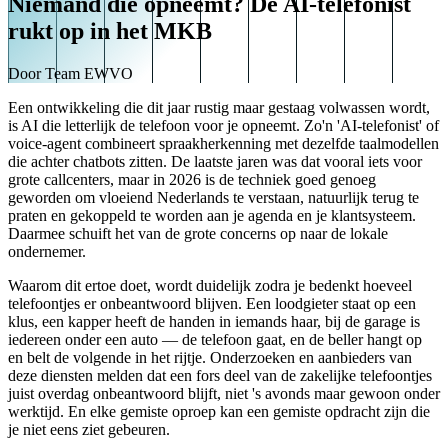
Niemand die opneemt? De AI-telefonist
rukt op in het MKB
Door
Team EWVO
Een ontwikkeling die dit jaar rustig maar gestaag volwassen wordt,
is AI die letterlijk de telefoon voor je opneemt. Zo'n 'AI-telefonist' of
voice-agent combineert spraakherkenning met dezelfde taalmodellen
die achter chatbots zitten. De laatste jaren was dat vooral iets voor
grote callcenters, maar in 2026 is de techniek goed genoeg
geworden om vloeiend Nederlands te verstaan, natuurlijk terug te
praten en gekoppeld te worden aan je agenda en je klantsysteem.
Daarmee schuift het van de grote concerns op naar de lokale
ondernemer.
Waarom dit ertoe doet, wordt duidelijk zodra je bedenkt hoeveel
telefoontjes er onbeantwoord blijven. Een loodgieter staat op een
klus, een kapper heeft de handen in iemands haar, bij de garage is
iedereen onder een auto — de telefoon gaat, en de beller hangt op
en belt de volgende in het rijtje. Onderzoeken en aanbieders van
deze diensten melden dat een fors deel van de zakelijke telefoontjes
juist overdag onbeantwoord blijft, niet 's avonds maar gewoon onder
werktijd. En elke gemiste oproep kan een gemiste opdracht zijn die
je niet eens ziet gebeuren.