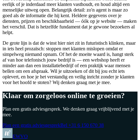
eerlijk of je inderdaad meer klanten vasthoudt, en houd altijd een
menselijke uitweg open. Belangrijk detail: zo'n agent is maar zo
goed als de informatie die hij kent. Heldere gegevens over je
diensten, prijzen en beschikbaarheid — óók op je website — maken
het verschil. Dat is hetzelfde fundament dat je gewone bezoekers al
helpt.
De grote lijn is dat de winst hier niet zit in futuristisch klinken, maar
in iets heel prozaïsch: stoppen met klanten mislopen omdat er
simpelweg niemand opnam. Of het de moeite waard is, hangt sterk
af van hoe telefonisch jouw bedrijf is — een webshop heeft er
minder aan dan een installatiebedrijf of een praktijk waar mensen
bellen om een afspraak. Wil je uitzoeken of dit bij jou echt iets
oplevert, en hoe je het verstandig en veilig inricht zonder je klanten
voor het hoofd te stoten? Wij denken graag met je mee.
Klaar om zorgeloos online te groeien?
Plan een gratis adviesgesprek. We denken graag vrijblijvend met je
mee.
Plan een gratis adviesgesprek
Bel
+31 6 150 670 38
EWVO