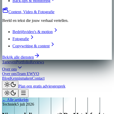
Back-ups & monitoring
Content, Video & Fotografie
Beeld en tekst die jouw verhaal vertellen.
Bedrijfsvideo's & motion
Fotografie
Copywriting & content
Bekijk alle diensten
Tarieven
Portfolio
Reviews
Over ons
Over ons
Team EWVO
Blog
Kennismaken
Contact
Plan een gratis adviesgesprek
← Alle artikelen
Techniek
5 juli 2026