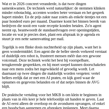
Wat er in 2026 concreet veranderde, is dat twee dingen
samenkwamen. De techniek werd natuurlijker: de stemmen klinken
minder robotachtig, accenten worden beter verstaan en het gesprek
hapert minder. En de prijs zakte naar zoiets als enkele tientjes tot een
paar honderd euro per maand. Daarmee komt het binnen bereik van
bedrijven die nooit een vaste receptie konden betalen. Zo'n agent
neemt op, beantwoordt de standaardvragen over openingstijden,
locatie en wat je precies doet, plant een afspraak in je agenda en
stuurt je een nette samenvatting per mail.
Tegelijk is een flinke dosis nuchterheid op zijn plaats, want het is
geen wondermiddel. Een agent die de beller steeds verkeerd verstaat
of duidelijk een robot is, frustreert mensen méér dan een gewone
voicemail. Deze techniek werkt het best bij voorspelbare,
terugkerende gesprekken, en hij moet soepel kunnen doorschakelen
naar een mens zodra het ingewikkeld of gevoelig wordt. Let
daarnaast op twee dingen die makkelijk worden vergeten: vertel
bellers eerlijk dat ze met een AI praten, en kijk goed waar de
opnames en gegevens belanden en of dat netjes binnen de AVG
blijft.
De praktische vertaling voor het MKB is om klein te beginnen in
plaats van in één keer je hele telefoonlijn uit handen te geven. Laat
de AI eerst alleen de overloop en de avonduren opvangen, of enkel
een boodschap aannemen en afspraken inplannen. Meet daarna