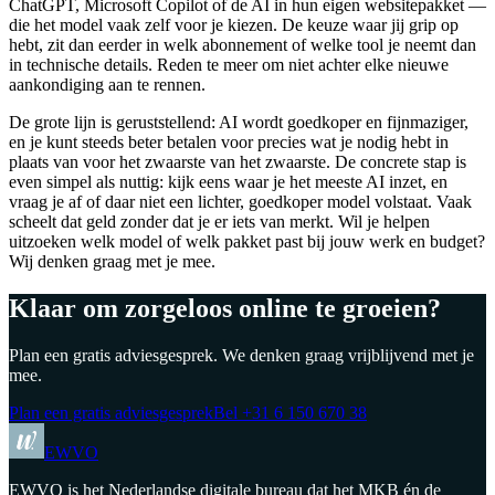
ChatGPT, Microsoft Copilot of de AI in hun eigen websitepakket —
die het model vaak zelf voor je kiezen. De keuze waar jij grip op
hebt, zit dan eerder in welk abonnement of welke tool je neemt dan
in technische details. Reden te meer om niet achter elke nieuwe
aankondiging aan te rennen.
De grote lijn is geruststellend: AI wordt goedkoper en fijnmaziger,
en je kunt steeds beter betalen voor precies wat je nodig hebt in
plaats van voor het zwaarste van het zwaarste. De concrete stap is
even simpel als nuttig: kijk eens waar je het meeste AI inzet, en
vraag je af of daar niet een lichter, goedkoper model volstaat. Vaak
scheelt dat geld zonder dat je er iets van merkt. Wil je helpen
uitzoeken welk model of welk pakket past bij jouw werk en budget?
Wij denken graag met je mee.
Klaar om zorgeloos online te groeien?
Plan een gratis adviesgesprek. We denken graag vrijblijvend met je
mee.
Plan een gratis adviesgesprek
Bel
+31 6 150 670 38
EWVO
EWVO is het Nederlandse digitale bureau dat het MKB én de