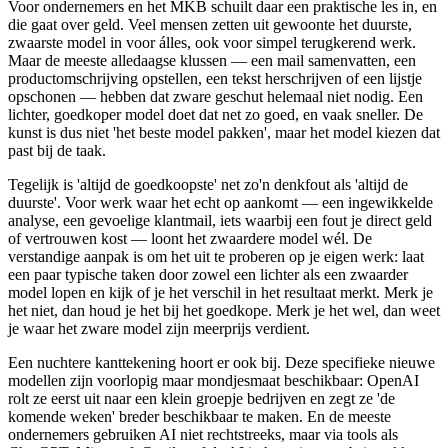
Voor ondernemers en het MKB schuilt daar een praktische les in, en
die gaat over geld. Veel mensen zetten uit gewoonte het duurste,
zwaarste model in voor álles, ook voor simpel terugkerend werk.
Maar de meeste alledaagse klussen — een mail samenvatten, een
productomschrijving opstellen, een tekst herschrijven of een lijstje
opschonen — hebben dat zware geschut helemaal niet nodig. Een
lichter, goedkoper model doet dat net zo goed, en vaak sneller. De
kunst is dus niet 'het beste model pakken', maar het model kiezen dat
past bij de taak.
Tegelijk is 'altijd de goedkoopste' net zo'n denkfout als 'altijd de
duurste'. Voor werk waar het echt op aankomt — een ingewikkelde
analyse, een gevoelige klantmail, iets waarbij een fout je direct geld
of vertrouwen kost — loont het zwaardere model wél. De
verstandige aanpak is om het uit te proberen op je eigen werk: laat
een paar typische taken door zowel een lichter als een zwaarder
model lopen en kijk of je het verschil in het resultaat merkt. Merk je
het niet, dan houd je het bij het goedkope. Merk je het wel, dan weet
je waar het zware model zijn meerprijs verdient.
Een nuchtere kanttekening hoort er ook bij. Deze specifieke nieuwe
modellen zijn voorlopig maar mondjesmaat beschikbaar: OpenAI
rolt ze eerst uit naar een klein groepje bedrijven en zegt ze 'de
komende weken' breder beschikbaar te maken. En de meeste
ondernemers gebruiken AI niet rechtstreeks, maar via tools als