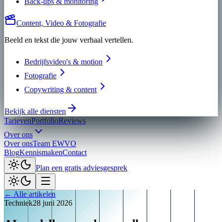
Back-ups & monitoring
Content, Video & Fotografie
Beeld en tekst die jouw verhaal vertellen.
Bedrijfsvideo's & motion
Fotografie
Copywriting & content
Bekijk alle diensten
Tarieven
Portfolio
Reviews
Over ons
Over ons
Team EWVO
Blog
Kennismaken
Contact
Plan een gratis adviesgesprek
← Alle artikelen
Techniek
28 juni 2026