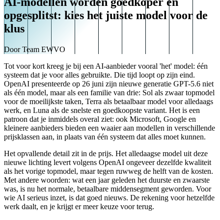
AI-modellen worden goedkoper en
opgesplitst: kies het juiste model voor de
klus
Door
Team EWVO
Tot voor kort kreeg je bij een AI-aanbieder vooral 'het' model: één
systeem dat je voor alles gebruikte. Die tijd loopt op zijn eind.
OpenAI presenteerde op 26 juni zijn nieuwe generatie GPT-5.6 niet
als één model, maar als een familie van drie: Sol als zwaar topmodel
voor de moeilijkste taken, Terra als betaalbaar model voor alledaags
werk, en Luna als de snelste en goedkoopste variant. Het is een
patroon dat je inmiddels overal ziet: ook Microsoft, Google en
kleinere aanbieders bieden een waaier aan modellen in verschillende
prijsklassen aan, in plaats van één systeem dat alles moet kunnen.
Het opvallende detail zit in de prijs. Het alledaagse model uit deze
nieuwe lichting levert volgens OpenAI ongeveer dezelfde kwaliteit
als het vorige topmodel, maar tegen ruwweg de helft van de kosten.
Met andere woorden: wat een jaar geleden het duurste en zwaarste
was, is nu het normale, betaalbare middensegment geworden. Voor
wie AI serieus inzet, is dat goed nieuws. De rekening voor hetzelfde
werk daalt, en je krijgt er meer keuze voor terug.