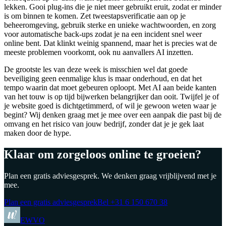
lekken. Gooi plug-ins die je niet meer gebruikt eruit, zodat er minder
is om binnen te komen. Zet tweestapsverificatie aan op je
beheeromgeving, gebruik sterke en unieke wachtwoorden, en zorg
voor automatische back-ups zodat je na een incident snel weer
online bent. Dat klinkt weinig spannend, maar het is precies wat de
meeste problemen voorkomt, ook nu aanvallers AI inzetten.
De grootste les van deze week is misschien wel dat goede
beveiliging geen eenmalige klus is maar onderhoud, en dat het
tempo waarin dat moet gebeuren oploopt. Met AI aan beide kanten
van het touw is op tijd bijwerken belangrijker dan ooit. Twijfel je of
je website goed is dichtgetimmerd, of wil je gewoon weten waar je
begint? Wij denken graag met je mee over een aanpak die past bij de
omvang en het risico van jouw bedrijf, zonder dat je je gek laat
maken door de hype.
Klaar om zorgeloos online te groeien?
Plan een gratis adviesgesprek. We denken graag vrijblijvend met je
mee.
Plan een gratis adviesgesprek
Bel
+31 6 150 670 38
EWVO