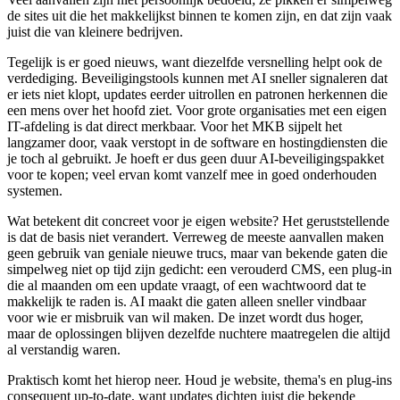
de sites uit die het makkelijkst binnen te komen zijn, en dat zijn vaak
juist die van kleinere bedrijven.
Tegelijk is er goed nieuws, want diezelfde versnelling helpt ook de
verdediging. Beveiligingstools kunnen met AI sneller signaleren dat
er iets niet klopt, updates eerder uitrollen en patronen herkennen die
een mens over het hoofd ziet. Voor grote organisaties met een eigen
IT-afdeling is dat direct merkbaar. Voor het MKB sijpelt het
langzamer door, vaak verstopt in de software en hostingdiensten die
je toch al gebruikt. Je hoeft er dus geen duur AI-beveiligingspakket
voor te kopen; veel ervan komt vanzelf mee in goed onderhouden
systemen.
Wat betekent dit concreet voor je eigen website? Het geruststellende
is dat de basis niet verandert. Verreweg de meeste aanvallen maken
geen gebruik van geniale nieuwe trucs, maar van bekende gaten die
simpelweg niet op tijd zijn gedicht: een verouderd CMS, een plug-in
die al maanden om een update vraagt, of een wachtwoord dat te
makkelijk te raden is. AI maakt die gaten alleen sneller vindbaar
voor wie er misbruik van wil maken. De inzet wordt dus hoger,
maar de oplossingen blijven dezelfde nuchtere maatregelen die altijd
al verstandig waren.
Praktisch komt het hierop neer. Houd je website, thema's en plug-ins
consequent up-to-date, want updates dichten juist die bekende