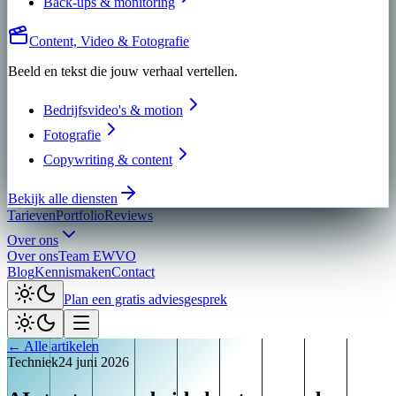
Back-ups & monitoring
Content, Video & Fotografie
Beeld en tekst die jouw verhaal vertellen.
Bedrijfsvideo's & motion
Fotografie
Copywriting & content
Bekijk alle diensten
Tarieven
Portfolio
Reviews
Over ons
Over ons
Team EWVO
Blog
Kennismaken
Contact
Plan een gratis adviesgesprek
← Alle artikelen
Techniek
24 juni 2026