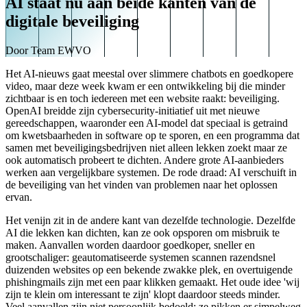
AI staat nu aan beide kanten van de
digitale beveiliging
Door
Team EWVO
Het AI-nieuws gaat meestal over slimmere chatbots en goedkopere
video, maar deze week kwam er een ontwikkeling bij die minder
zichtbaar is en toch iedereen met een website raakt: beveiliging.
OpenAI breidde zijn cybersecurity-initiatief uit met nieuwe
gereedschappen, waaronder een AI-model dat speciaal is getraind
om kwetsbaarheden in software op te sporen, en een programma dat
samen met beveiligingsbedrijven niet alleen lekken zoekt maar ze
ook automatisch probeert te dichten. Andere grote AI-aanbieders
werken aan vergelijkbare systemen. De rode draad: AI verschuift in
de beveiliging van het vinden van problemen naar het oplossen
ervan.
Het venijn zit in de andere kant van dezelfde technologie. Dezelfde
AI die lekken kan dichten, kan ze ook opsporen om misbruik te
maken. Aanvallen worden daardoor goedkoper, sneller en
grootschaliger: geautomatiseerde systemen scannen razendsnel
duizenden websites op een bekende zwakke plek, en overtuigende
phishingmails zijn met een paar klikken gemaakt. Het oude idee 'wij
zijn te klein om interessant te zijn' klopt daardoor steeds minder.
Veel aanvallen zijn niet persoonlijk bedoeld; ze pikken er simpelweg